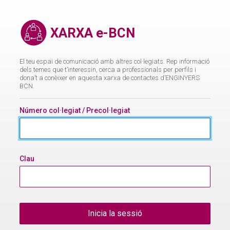
XARXA
e-
XARXA e-BCN
BCN
El teu espai de comunicació amb altres col·legiats. Rep informació
dels temes que t’interessin, cerca a professionals per perfils i
dona’t a conèixer en aquesta xarxa de contactes d’ENGINYERS
BCN.
Número col·legiat / Precol·legiat
Clau