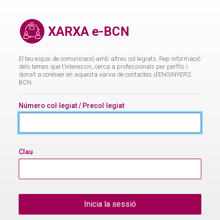
XARXA
e-
XARXA e-BCN
BCN
El teu espai de comunicació amb altres col·legiats. Rep informació
dels temes que t’interessin, cerca a professionals per perfils i
dona’t a conèixer en aquesta xarxa de contactes d’ENGINYERS
BCN.
Número col·legiat / Precol·legiat
Clau