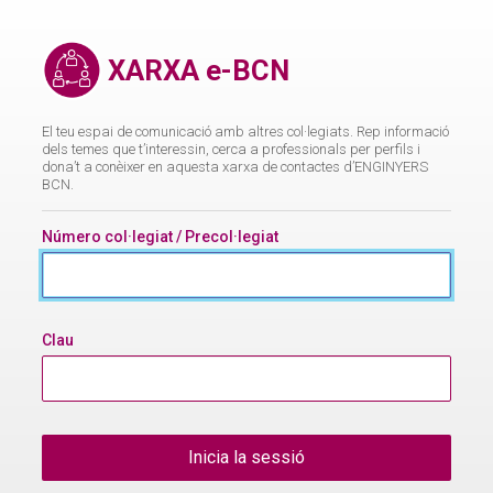
XARXA
e-
XARXA e-BCN
BCN
El teu espai de comunicació amb altres col·legiats. Rep informació
dels temes que t’interessin, cerca a professionals per perfils i
dona’t a conèixer en aquesta xarxa de contactes d’ENGINYERS
BCN.
Número col·legiat / Precol·legiat
Clau